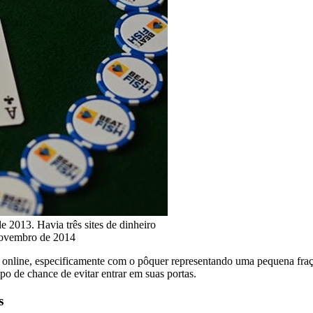
 2013. Havia três sites de dinheiro
 novembro de 2014
er online, especificamente com o pôquer representando uma pequena fraç
po de chance de evitar entrar em suas portas.
s