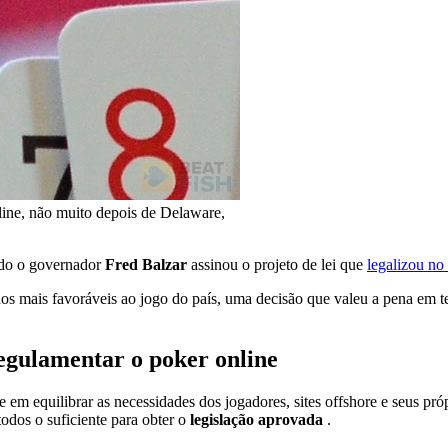
line, não muito depois de Delaware,
do o governador
Fred Balzar
assinou o projeto de lei que
legalizou no
s mais favoráveis ​​ao jogo do país, uma decisão que valeu a pena em te
regulamentar o poker online
de em equilibrar as necessidades dos jogadores, sites offshore e seus p
dos o suficiente para obter o
legislação aprovada
.