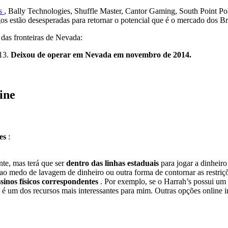
es
, Bally Technologies, Shuffle Master, Cantor Gaming, South Point Pok
os estão desesperadas para retornar o potencial que é o mercado dos Bra
 das fronteiras de Nevada:
013.
Deixou de operar em Nevada em novembro de 2014.
ine
res
:
te, mas terá que ser
dentro das linhas estaduais
para jogar a dinheiro 
ao medo de lavagem de dinheiro ou outra forma de contornar as restriçõ
ssinos físicos correspondentes
. Por exemplo, se o Harrah’s possui um s
e é um dos recursos mais interessantes para mim. Outras opções online i