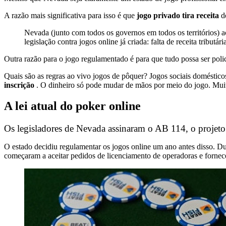
A razão mais significativa para isso é que
jogo privado tira receita
d
Nevada (junto com todos os governos em todos os territórios) a
legislação contra jogos online já criada: falta de receita tributári
Outra razão para o jogo regulamentado é para que tudo possa ser polic
Quais são as regras ao vivo jogos de pôquer? Jogos sociais domésti
inscrição
. O dinheiro só pode mudar de mãos por meio do jogo. Muit
A lei atual do poker online
Os legisladores de Nevada assinaram o AB 114, o projeto
O estado decidiu regulamentar os jogos online um ano antes disso. Dur
começaram a aceitar pedidos de licenciamento de operadoras e forne