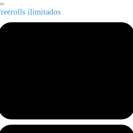
ais
reerolls ilimitados