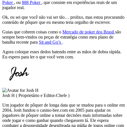
Poker
, ou
888 Poker
, que consiste em experiências reais de um
jogador real.
Ok, eu sei que você não vai ser tão… prolixo, mas estou procurando
conteúdo de pôquer que eu mesmo teria orgulho de escrever.
Guias que cobrem coisas como o
Mercado de poker dos Brasil
são
sempre bem-vindos ou peças de estratégia como meu plano de
batalha recente para
Sit and Go’s
.
Agora coloque esses dedos batendo entre as mãos de dobra rápida.
Eu espero para ler o que você vem com.
Josh H
(
Proprietário e Editor-Chefe
)
Um jogador de pôquer de longa data que se mudou para o online em
2004, Josh fundou o casino-bee.com em 2005 para ajudar os
jogadores de pôquer online a tomar decisões mais informadas sobre
onde jogar e como ganhar quando chegassem lá. Ele espera
combater a desonestidade desenfreada na mídia de jogos online com