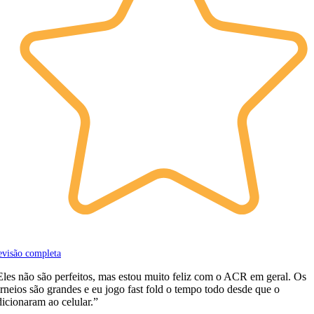
evisão completa
Eles não são perfeitos, mas estou muito feliz com o ACR em geral. Os
orneios são grandes e eu jogo fast fold o tempo todo desde que o
dicionaram ao celular.”