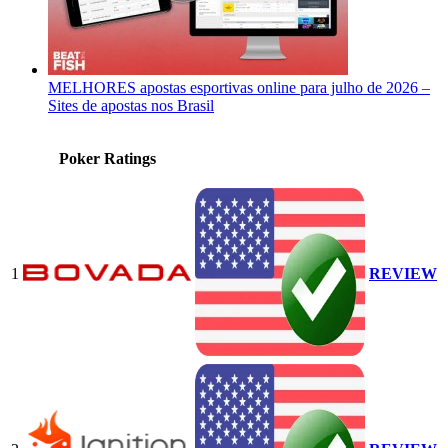
MELHORES apostas esportivas online para julho de 2026 –
Sites de apostas nos Brasil
Poker Ratings
1
REVIEW