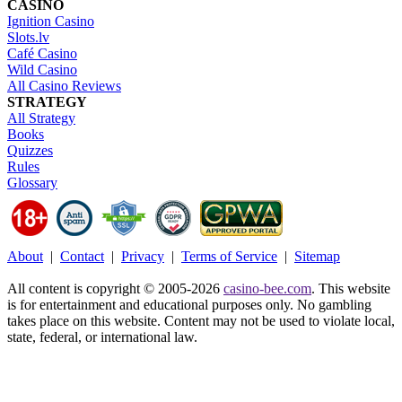
CASINO
Ignition Casino
Slots.lv
Café Casino
Wild Casino
All Casino Reviews
STRATEGY
All Strategy
Books
Quizzes
Rules
Glossary
About
|
Contact
|
Privacy
|
Terms of Service
|
Sitemap
All content is copyright © 2005-2026
casino-bee.com
. This website
is for entertainment and educational purposes only. No gambling
takes place on this website. Content may not be used to violate local,
state, federal, or international law.