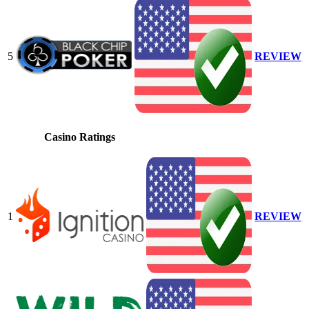
5
REVIEW
Casino Ratings
1
REVIEW