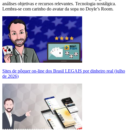
análises objetivas e recursos relevantes. Tecnologia nostálgica.
Lembra-se com carinho do avatar da sopa no Doyle’s Room.
Sites de pôquer on-line dos Brasil LEGAIS por dinheiro real (julho
de 2026)