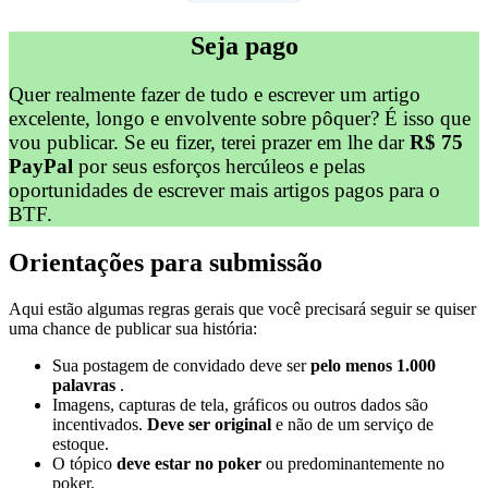
Seja pago
Quer realmente fazer de tudo e escrever um artigo
excelente, longo e envolvente sobre pôquer? É isso que
vou publicar. Se eu fizer, terei prazer em lhe dar
R$ 75
PayPal
por seus esforços hercúleos e pelas
oportunidades de escrever mais artigos pagos para o
BTF.
Orientações para submissão
Aqui estão algumas regras gerais que você precisará seguir se quiser
uma chance de publicar sua história:
Sua postagem de convidado deve ser
pelo menos 1.000
palavras
.
Imagens, capturas de tela, gráficos ou outros dados são
incentivados.
Deve ser original
e não de um serviço de
estoque.
O tópico
deve estar no poker
ou predominantemente no
poker.