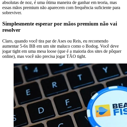
absolutas de noz, é uma ótima maneira de ganhar em teoria, mas
essas mãos premium não aparecem com frequência suficiente para
sobreviver.
Simplesmente esperar por mãos premium não vai
resolver
Claro, quando você tira par de Ases ou Reis, eu recomendo
aumentar 5-6x BB em um site maluco como o Bodog. Você deve
jogar tight em uma mesa loose (que é a maioria dos sites de pôquer
online), mas você não precisa jogar TÃO tight.