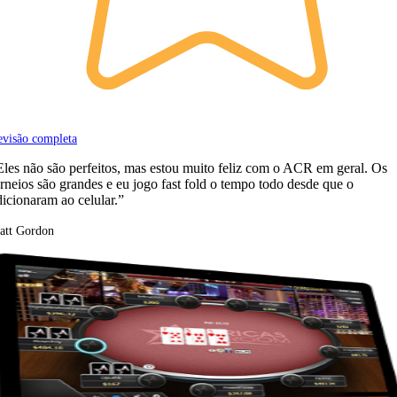
evisão completa
Eles não são perfeitos, mas estou muito feliz com o ACR em geral. Os
orneios são grandes e eu jogo fast fold o tempo todo desde que o
dicionaram ao celular.”
att Gordon