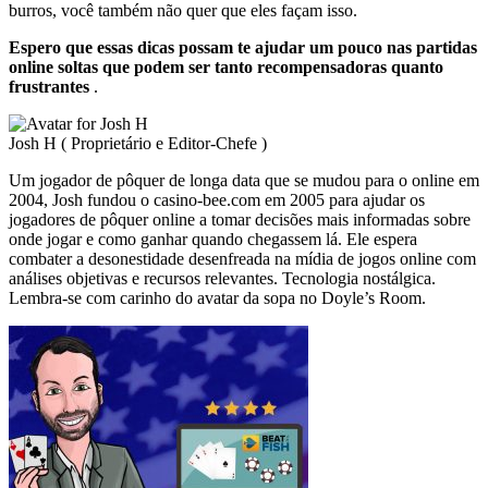
burros, você também não quer que eles façam isso.
Espero que essas dicas possam te ajudar um pouco nas partidas
online soltas que podem ser tanto recompensadoras quanto
frustrantes
.
Josh H
(
Proprietário e Editor-Chefe
)
Um jogador de pôquer de longa data que se mudou para o online em
2004, Josh fundou o casino-bee.com em 2005 para ajudar os
jogadores de pôquer online a tomar decisões mais informadas sobre
onde jogar e como ganhar quando chegassem lá. Ele espera
combater a desonestidade desenfreada na mídia de jogos online com
análises objetivas e recursos relevantes. Tecnologia nostálgica.
Lembra-se com carinho do avatar da sopa no Doyle’s Room.