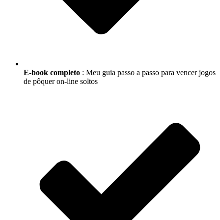
E-book completo
: Meu guia passo a passo para vencer jogos
de pôquer on-line soltos