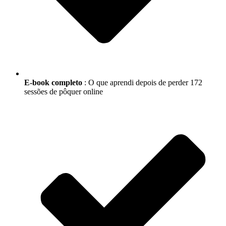
E-book completo
: O que aprendi depois de perder 172
sessões de pôquer online