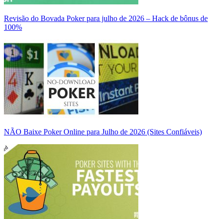
Revisão do Bovada Poker para julho de 2026 – Hack de bônus de
100%
NÃO Baixe Poker Online para Julho de 2026 (Sites Confiáveis)