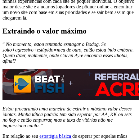
minhas experiências com cada site de pôquer individual. O objetivo
maior deste site é ajudar os jogadores de pôquer online a encontrar
um novo site com base em suas prioridades e se sair bem assim que
chegarem lá.
Extraindo o valor máximo
“
No momento, estou tentando esmagar o Bodog. Se
solto+agressivo+estúpido=meu de ouro, então estou indo embora.
Quero dizer, realmente, onde Calvin Ayre encontra esses idiotas,
afinal?
Estou procurando uma maneira de extrair o máximo valor desses
idiotas. Minha tática padrão tem sido esperar por AA, KK ou sets
no flop e então empurrar, mas a taxa de vitórias não me
impressiona muito.
”
Em relação ao seu
estratégia básica
de esperar por aquelas mãos