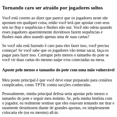
Tornando caro ser atraído por jogadores soltos
Você está correto ao dizer que parece que os jogadores neste site
apostam em qualquer coisa, então você terá que apostar com seus
sets no flop e sequências e flushes não nut. Você não odeia quando
esses jogadores aparentemente duvidosos fazem sequências e
flushes mais altos usando apenas uma de suas cartas?
Se você não está fazendo é caro para eles fazer isso, você precisa
começar! Se você sabe que os jogadores vão tentar sacar, faça-os
pagar para fazer isso. Carregue pelo menos o tamanho do pote se
você vir duas cartas do mesmo naipe e/ou conectadas na mesa.
Aposte pelo menos o tamanho do pote com uma mão vulnerável
Meu ponto principal é que você deve estar preparado para cenários
complicados, como TPTK contra sucções conhecidas.
Pessoalmente, minha principal defesa seria apostar pelo menos o
tamanho do pote e seguir meu instinto. Se, pela minha história com
o jogador, eu realmente sentisse que eles estavam tentando me tirar e
raramente desistissem diante de grandes apostas, eu simplesmente
colocaria ele (ou eu mesmo) all-in.