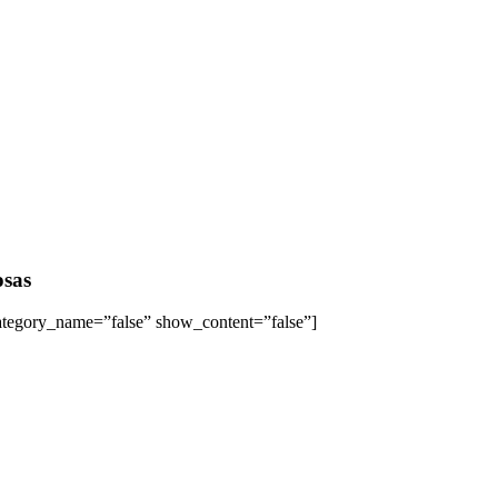
osas
ategory_name=”false” show_content=”false”]