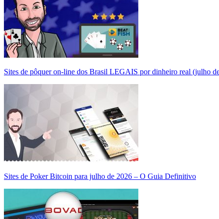
Sites de pôquer on-line dos Brasil LEGAIS por dinheiro real (julho d
Sites de Poker Bitcoin para julho de 2026 – O Guia Definitivo