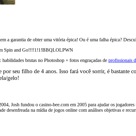
m a garantia de obter uma vitória épica! Ou é uma falha épica? Descu
o um Spin and Go!!!!1!1!BBQLOLPWN
 habilidades brutas no Photoshop + fotos engraçadas de
profissionais
 por seu filho de 4 anos. Isso fará você sorrir, é bastante
ela/gelo!
004, Josh fundou o casino-bee.com em 2005 para ajudar os jogadores d
e desenfreada na mídia de jogos online com análises objetivas e recur