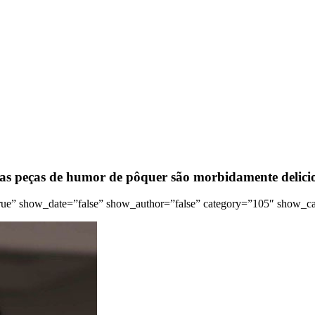
as peças de humor de pôquer são morbidamente delici
true” show_date=”false” show_author=”false” category=”105″ show_c