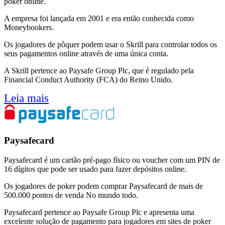
poker online.
A empresa foi lançada em 2001 e era então conhecida como
Moneybookers.
Os jogadores de pôquer podem usar o Skrill para
controlar todos os
seus pagamentos online
através de uma única conta.
A Skrill pertence ao Paysafe Group Plc, que é regulado pela
Financial Conduct Authority (FCA) do Reino Unido.
Leia mais
Paysafecard
Paysafecard é
um cartão pré-pago físico
ou voucher com um PIN de
16 dígitos que pode ser usado para fazer depósitos online.
Os jogadores de poker podem comprar Paysafecard de mais de
500.000 pontos de venda
No mundo todo.
Paysafecard pertence ao Paysafe Group Plc e apresenta uma
excelente solução de pagamento para jogadores em sites de poker