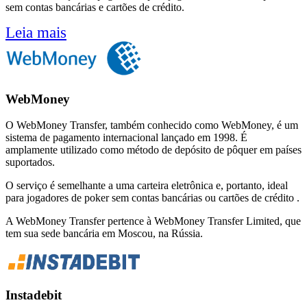
sem contas bancárias e cartões de crédito.
Leia mais
WebMoney
O WebMoney Transfer, também conhecido como WebMoney, é um
sistema de pagamento internacional lançado em 1998.
É
amplamente utilizado como método de depósito de pôquer
em países
suportados.
O serviço é semelhante a uma carteira eletrônica e, portanto,
ideal
para jogadores de poker sem contas bancárias ou cartões de crédito
.
A WebMoney Transfer pertence à WebMoney Transfer Limited, que
tem sua sede bancária em Moscou, na Rússia.
Instadebit