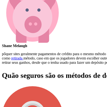
Shane Melaugh
pôquer sites
geralmente
pagamentos de crédito para o mesmo método u
como
retirada
método, caso em que os jogadores devem escolher out
retirar seus ganhos, desde que o tenha usado para fazer um depósito
Quão seguros são os métodos de d