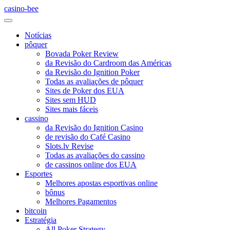
casino-bee
Notícias
pôquer
Bovada Poker Review
da Revisão do Cardroom das Américas
da Revisão do Ignition Poker
Todas as avaliações de pôquer
Sites de Poker dos EUA
Sites sem HUD
Sites mais fáceis
cassino
da Revisão do Ignition Casino
de revisão do Café Casino
Slots.lv Revise
Todas as avaliações do cassino
de cassinos online dos EUA
Esportes
Melhores apostas esportivas online
bônus
Melhores Pagamentos
bitcoin
Estratégia
All Poker Strategy