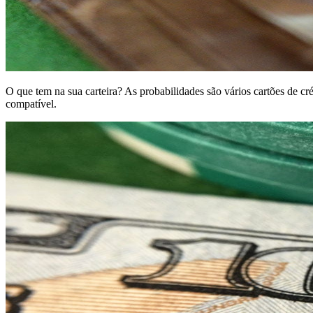
O que tem na sua carteira? As probabilidades são vários cartões de 
compatível.