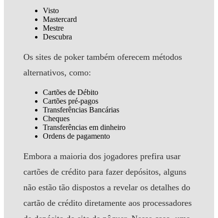
Visto
Mastercard
Mestre
Descubra
Os sites de poker também oferecem métodos
alternativos, como:
Cartões de Débito
Cartões pré-pagos
Transferências Bancárias
Cheques
Transferências em dinheiro
Ordens de pagamento
Embora a maioria dos jogadores prefira usar
cartões de crédito para fazer depósitos, alguns
não estão tão dispostos a revelar os detalhes do
cartão de crédito diretamente aos processadores