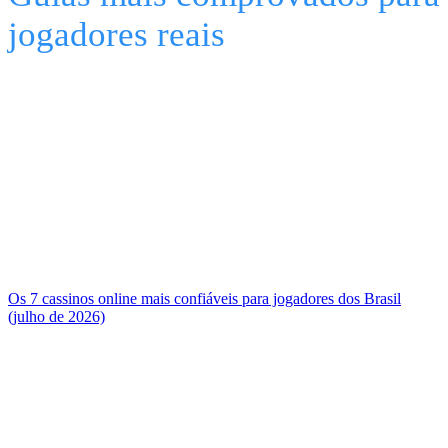
jogadores reais
Os 7 cassinos online mais confiáveis ​​para jogadores dos Brasil
(julho de 2026)