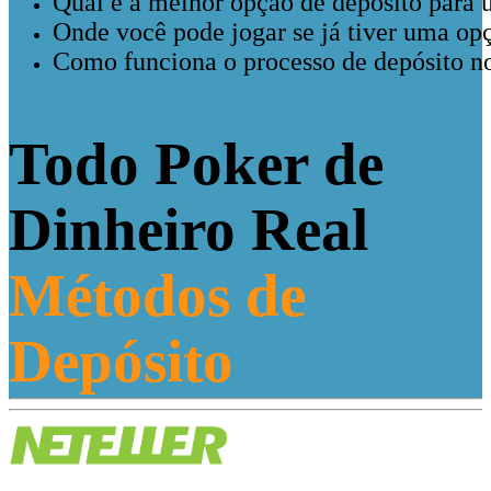
Qual é a melhor opção de depósito para u
Onde você pode jogar se já tiver uma o
Como funciona o processo de depósito no
Todo Poker de
Dinheiro Real
Métodos de
Depósito