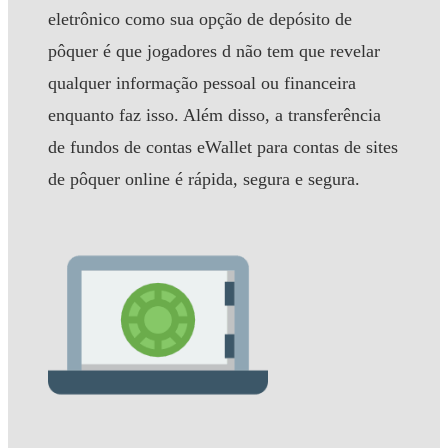
eletrônico como sua opção de depósito de
pôquer é que
jogadores d
não
tem que revelar
qualquer informação pessoal ou financeira
enquanto faz isso. Além disso, a transferência
de fundos de contas eWallet para contas de sites
de pôquer online é rápida, segura e segura.