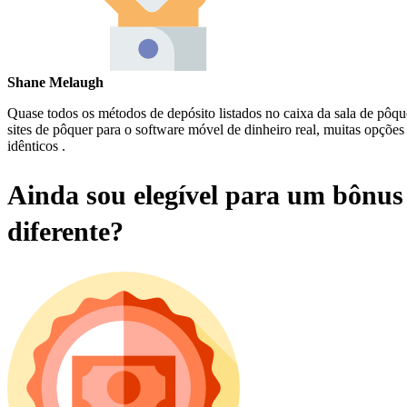
Shane Melaugh
Quase todos os métodos de depósito listados no caixa da sala de pôque
sites de pôquer para o software móvel de dinheiro real, muitas opçõe
idênticos
.
Ainda sou elegível para um bônus
diferente?