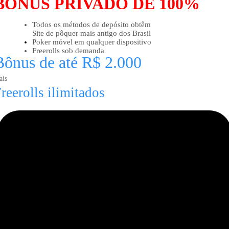
BÔNUS PRIVADO DE 100%
Todos os métodos de depósito obtêm
Site de pôquer mais antigo dos Brasil
Poker móvel em qualquer dispositivo
Freerolls sob demanda
Bônus de até R$ 2.000
ais
reerolls ilimitados