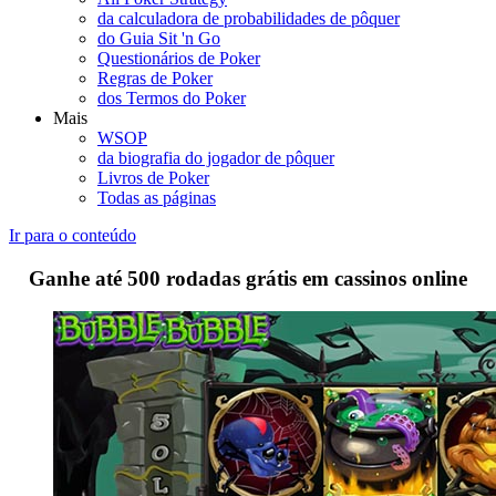
da calculadora de probabilidades de pôquer
do Guia Sit 'n Go
Questionários de Poker
Regras de Poker
dos Termos do Poker
Mais
WSOP
da biografia do jogador de pôquer
Livros de Poker
Todas as páginas
Ir para o conteúdo
Ganhe até 500 rodadas grátis em cassinos online