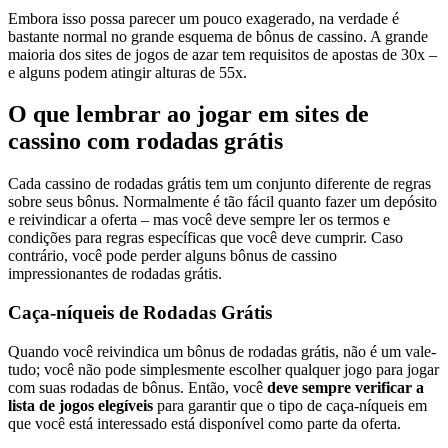
Embora isso possa parecer um pouco exagerado, na verdade é
bastante normal no grande esquema de bônus de cassino. A grande
maioria dos sites de jogos de azar tem requisitos de apostas de 30x –
e alguns podem atingir alturas de 55x.
O que lembrar ao jogar em sites de
cassino com rodadas grátis
Cada cassino de rodadas grátis tem um conjunto diferente de regras
sobre seus bônus. Normalmente é tão fácil quanto fazer um depósito
e reivindicar a oferta – mas você deve sempre ler os termos e
condições para regras específicas que você deve cumprir. Caso
contrário, você pode perder alguns bônus de cassino
impressionantes de rodadas grátis.
Caça-níqueis de Rodadas Grátis
Quando você reivindica um bônus de rodadas grátis, não é um vale-
tudo; você não pode simplesmente escolher qualquer jogo para jogar
com suas rodadas de bônus. Então, você
deve sempre verificar a
lista de jogos elegíveis
para garantir que o tipo de caça-níqueis em
que você está interessado está disponível como parte da oferta.