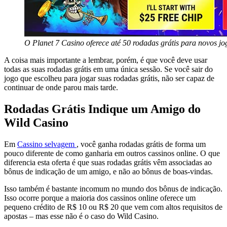
O Planet 7 Casino oferece até 50 rodadas grátis para novos jo
A coisa mais importante a lembrar, porém, é que você deve usar
todas as suas rodadas grátis em uma única sessão. Se você sair do
jogo que escolheu para jogar suas rodadas grátis, não ser capaz de
continuar de onde parou mais tarde.
Rodadas Grátis Indique um Amigo do
Wild Casino
Em
Cassino selvagem
, você ganha rodadas grátis de forma um
pouco diferente de como ganharia em outros cassinos online. O que
diferencia esta oferta é que suas rodadas grátis vêm associadas ao
bônus de indicação de um amigo, e não ao bônus de boas-vindas.
Isso também é bastante incomum no mundo dos bônus de indicação.
Isso ocorre porque a maioria dos cassinos online oferece um
pequeno crédito de R$ 10 ou R$ 20 que vem com altos requisitos de
apostas – mas esse não é o caso do Wild Casino.