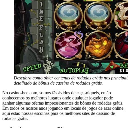
Descubra como obter centenas de rodadas grátis nos principa
detalhado de bônus de cassino de rodadas grátis.
No casino-bee.com, somos fãs ávidos de caça-níqueis, então
conhecemos os melhores lugares onde qualquer jogador pode
ganhar algumas ofertas impressionantes de bônus de rodadas grátis.
Em todos os nossos anos jogando em locais de jogos de azar online,
aqui estão nossas escolhas para os melhores sites de cassino de
rodadas grátis.