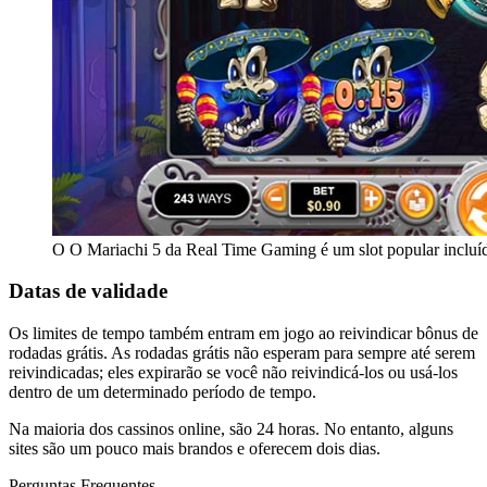
O O Mariachi 5 da Real Time Gaming é um slot popular incluíd
Datas de validade
Os limites de tempo também entram em jogo ao reivindicar bônus de
rodadas grátis. As rodadas grátis não esperam para sempre até serem
reivindicadas; eles expirarão se você não reivindicá-los ou usá-los
dentro de um determinado período de tempo.
Na maioria dos cassinos online, são 24 horas. No entanto, alguns
sites são um pouco mais brandos e oferecem dois dias.
Perguntas Frequentes