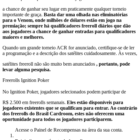
a chance de ganhar seu lugar em praticamente qualquer torneio
importante de graça.
Basta dar uma olhada nas eliminatórias
para o Venom, onde milhões de dólares estão em jogo na
premiação; sempre há qualificadores freeroll diários que dão
aos jogadores a chance de ganhar entradas para qualificadores
maiores e melhores.
Quando um grande torneio ACR for anunciado, certifique-se de ler
a programação e a descrição dos satélites cuidadosamente. Às vezes,
satélites freeroll não são muito bem anunciados
, portanto, pode
levar alguma pesquisa.
Freerolls Ignition Poker
No Ignition Poker, jogadores selecionados podem participar de
R$ 2.500 em freerolls semanais.
Eles estão disponíveis para
jogadores existentes que se qualificam para entrar. Ao contrário
dos freerolls do Brasil Cardroom, estes não oferecem uma
oportunidade para todos os jogadores participarem.
Acesse o Painel de Recompensas na área da sua conta.