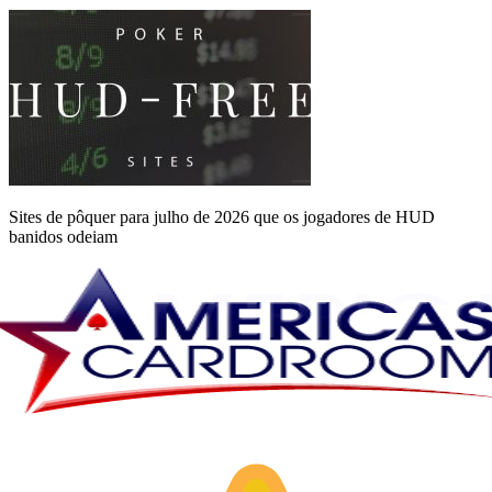
Sites de pôquer para julho de 2026 que os jogadores de HUD
banidos odeiam