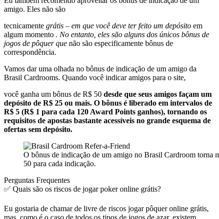
Eu também recomendo aproveitar os bônus de indicação de um
amigo. Eles não são
tecnicamente
grátis – em que você deve ter feito um depósito
em
algum momento
. No entanto, eles são alguns dos únicos bônus de
jogos de pôquer que
não são especificamente bônus de
correspondência.
Vamos dar uma olhada no bônus de indicação de um amigo da
Brasil Cardrooms. Quando você indicar amigos para o site,
você ganha um bônus de R$ 50
desde que seus amigos façam um
depósito de R$ 25 ou mais. O bônus é liberado em intervalos de
R$ 5 (R$ 1 para cada 120 Award Points ganhos), tornando os
requisitos de apostas bastante acessíveis no grande esquema de
ofertas sem depósito.
O bônus de indicação de um amigo no Brasil Cardroom torna ma
50 para cada indicação.
Perguntas Frequentes
✅ Quais são os riscos de jogar poker online grátis?
Eu gostaria de chamar de livre de riscos jogar pôquer online grátis,
mas, como é o caso de todos os tipos de jogos de azar, existem