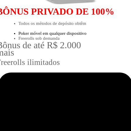
BÔNUS PRIVADO DE 100%
Todos os métodos de depósito obtêm
Site de pôquer mais antigo dos Brasil
Poker móvel em qualquer dispositivo
Freerolls sob demanda
Bônus de até R$ 2.000
mais
reerolls ilimitados