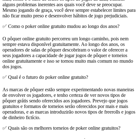
alguns problemas inerentes aos quais você deve se preocupar.
Mesmo jogando de graça, você deve sempre estabelecer limites para
não ficar muito preso e desenvolver hábitos de jogo prejudiciais.
✅ Como o poker online gratuito mudou ao longo dos anos?
O pôquer online gratuito percorreu um longo caminho, pois nem
sempre estava disponível gratuitamente. Ao longo dos anos, os
operadores de salas de pôquer descobriram o valor de oferecer a
seus jogadores a capacidade de jogar jogos de pôquer e torneios
online gratuitamente e isso se tornou muito mais comum no mundo
dos jogos.
✅ Qual é o futuro do poker online gratuito?
As marcas de pôquer estão sempre experimentando novas maneiras
de envolver os jogadores, e tenho certeza de ver novos tipos de
pôquer grátis sendo oferecidos aos jogadores. Prevejo que jogos
gratuitos e formatos de torneios serão oferecidos por mais e mais
operadoras, e as marcas introduzirão novos tipos de freerolls e jogos
de dinheiro fictício.
✅ Quais são os melhores torneios de poker online gratuitos?