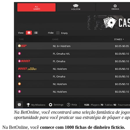
Na BetOnline, você encontrará uma seleção fantástica de jogo
oportunidade para você praticar sua estratégia de pôquer e ap
Na BetOnline, você
comece com 1000 fichas de dinheiro fictício.