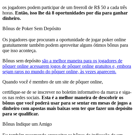
os jogadores podem participar de um freeroll de R$ 50 a cada três
horas.
Então, isso lhe dá 8 oportunidades por dia para ganhar
dinheiro.
Bônus de Poker Sem Depósito
Os jogadores que procuram a oportunidade de jogar poker online
gratuitamente também podem aproveitar alguns ótimos bônus para
que isso aconteça.
Bônus sem depósito
são a melhor maneira para os jogadores de
pôquer online acessarem jogos de pôquer online gratuitos e, embora
sejam raros no mundo do pôquer online, às vezes aparecem.
Quando você é membro de um site de pôquer online,
certifique-se de se inscrever no boletim informativo da marca e siga-
os nas redes sociais.
Esta é a melhor maneira de descobrir os
bônus que você poderá usar para se sentar em mesas de jogos a
dinheiro com apostas mais baixas sem ter que fazer um depósito
para se qualificar.
Bônus Indique um Amigo