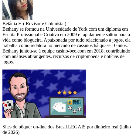
Betânia H
(
Revisor e Colunista
)
Bethany se formou na Universidade de York com um diploma em
Escrita Profissional e Criativa em 2009 e rapidamente saltou para a
vida como blogueira. Apaixonada por tudo relacionado a jogos, ela
trabalha como redatora no mercado de cassinos há quase 10 anos.
Bethany juntou-se à equipe casino-bee.com em 2018, contribuindo
com análises abrangentes, recursos de criptomoeda e notícias de
jogos.
Sites de pôquer on-line dos Brasil LEGAIS por dinheiro real (julho
de 2026)